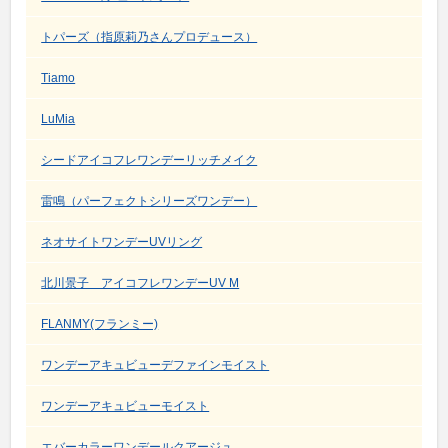
トパーズ（指原莉乃さんプロデュース）
Tiamo
LuMia
シードアイコフレワンデーリッチメイク
雷鳴（パーフェクトシリーズワンデー）
ネオサイトワンデーUVリング
北川景子 アイコフレワンデーUV M
FLANMY(フランミー)
ワンデーアキュビューデファインモイスト
ワンデーアキュビューモイスト
エバーカラーワンデールクアージュ