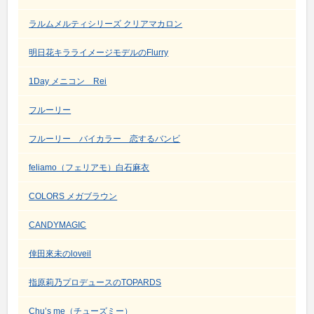
ラルムメルティシリーズ クリアマカロン
明日花キラライメージモデルのFlurry
1Day メニコン Rei
フルーリー
フルーリー バイカラー 恋するバンビ
feliamo（フェリアモ）白石麻衣
COLORS メガブラウン
CANDYMAGIC
倖田來未のloveil
指原莉乃プロデュースのTOPARDS
Chu’s me（チューズミー）