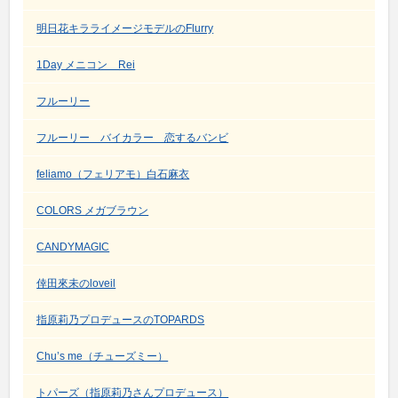
明日花キラライメージモデルのFlurry
1Day メニコン Rei
フルーリー
フルーリー バイカラー 恋するバンビ
feliamo（フェリアモ）白石麻衣
COLORS メガブラウン
CANDYMAGIC
倖田來未のloveil
指原莉乃プロデュースのTOPARDS
Chu’s me（チューズミー）
トパーズ（指原莉乃さんプロデュース）